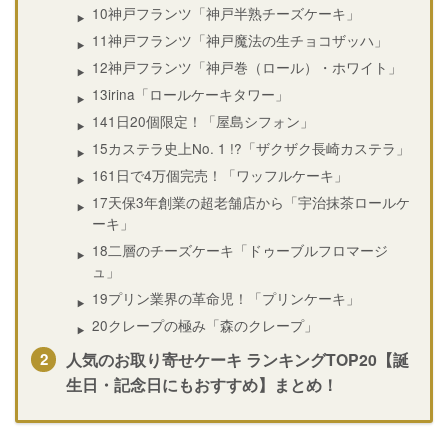
10神戸フランツ「神戸半熟チーズケーキ」
11神戸フランツ「神戸魔法の生チョコザッハ」
12神戸フランツ「神戸巻（ロール）・ホワイト」
13irina「ロールケーキタワー」
141日20個限定！「屋島シフォン」
15カステラ史上No. 1 !?「ザクザク長崎カステラ」
161日で4万個完売！「ワッフルケーキ」
17天保3年創業の超老舗店から「宇治抹茶ロールケ
ーキ」
18二層のチーズケーキ「ドゥーブルフロマージ
ュ」
19プリン業界の革命児！「プリンケーキ」
20クレープの極み「森のクレープ」
人気のお取り寄せケーキ ランキングTOP20【誕
生日・記念日にもおすすめ】まとめ！