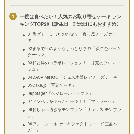
一度は食べたい！人気のお取り寄せケーキ ラン
キングTOP20【誕生日・記念日にもおすすめ】
01焦げてしまったのかな？「真っ黒チーズケー
キ」
02まるで生のようなしっとりさ !?「黄金色バーム
クーヘン」
03和と洋のコラボレーション！「抹茶のフロマー
ジュ」
04CASA MINGO「シュス木苺レアチーズケーキ」
05Cake.jp「写真ケーキ」
06potager「ベジロール・トマト」
07ドンペリを使ったケーキ！！「マトラッセ」
08おしゃれ過ぎるモンブラン「リュクス モンブラ
ン」
09アン・クール ケーキファクトリー「和三盆バー
ガー」